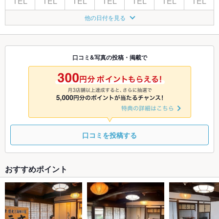
TEL
TEL
TEL
TEL
TEL
TEL
TEL
8/21
8/22
8/23
8/24
8/25
8/26
8/27
他の日付を見る
TEL
TEL
TEL
TEL
TEL
TEL
TEL
8/28
8/29
8/30
8/31
9/1
9/2
9/3
TEL
TEL
TEL
TEL
TEL
TEL
TEL
口コミ&写真の投稿・掲載で
9/4
9/5
9/6
9/7
9/8
9/9
9/10
TEL
TEL
TEL
□
□
□
□
口コミを投稿する
おすすめポイント