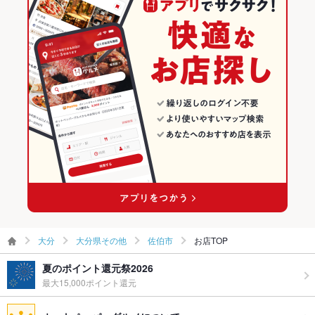
大分 × 日本料理・懐石・割烹
大分県その他のグルメランキング
その他
大分県その他の和食ランキング
飲み放題
あり ：人数・ご利用コースによる。
佐伯市のグルメランキング
食べ放題
なし
お酒
日本酒充実
お子様連れ
お子様連れ歓迎
ウェディン
－
グパーティ
ー二次会
お祝い・サ
可
プライズ対
応
大分
大分県その他
佐伯市
お店TOP
備考
－
夏のポイント還元祭2026
最大15,000ポイント還元