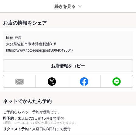
続きを見る
たばこ
お店の情報をシェア
禁煙・喫煙
全席禁煙
※屋外に喫煙スペースがございます。
民宿 戸高
大分県佐伯市米水津色利浦318
喫煙専用室
なし
https://www.hotpepper.jp/strJ004049601/
※2020年4月1日～受動喫煙対策に関する法律が施行されています。正しい情報はお店へお問い
合わせください。
お店情報をコピー
お席
総席数
25席
最大宴会収
25人
容人数
ネットでかんたん予約
個室
あり
ご予約ならネット予約が便利です。
即予約
：来店日の3日前15時まで受付
※曜日、コースによって締切が異なる場合があります。
座敷
なし
リクエスト予約
：来店日の3日前まで受付