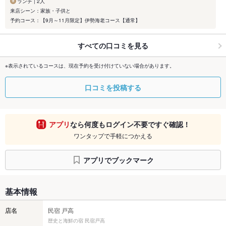
ランチ | 2人
来店シーン：家族・子供と
予約コース：【9月～11月限定】伊勢海老コース【通常】
すべての口コミを見る
※表示されているコースは、現在予約を受け付けていない場合があります。
口コミを投稿する
アプリ
なら何度もログイン不要ですぐ確認！
ワンタップで手軽につかえる
アプリでブックマーク
基本情報
店名
民宿 戸高
歴史と海鮮の宿 民宿戸高