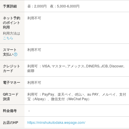
予算詳細
昼：2,000円 夜：5,000-6,000円
ネット予約
利用不可
のポイント
利用
利用方法は
こちら
スマート
利用不可
支払い
クレジット
利用可 ：VISA､マスター､アメックス､DINERS､JCB､Discover､
カード
銀聯
電子マネー
利用不可
QRコード
利用可 ：PayPay、楽天ペイ、d払い、au PAY、メルペイ、支付
決済
宝（Alipay）、微信支付（WeChat Pay）
料金備考
－
お店のHP
https://minshukutodaka.wepage.com/