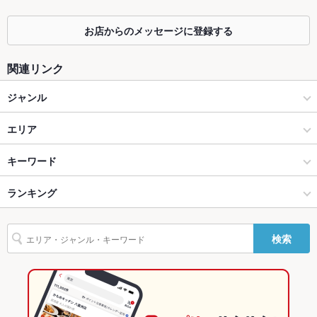
掘りごたつ
なし
カウンター
なし
お店からのメッセージに登録する
ソファー
なし
関連リンク
テラス席
なし
ジャンル
貸切
貸切不可 ：※お問い合わせください。
和食
エリア
設備
日本料理・懐石・割烹
佐伯市
キーワード
Wi-Fi
未確認
大分県その他 × 和食
佐伯市 × 和食
ランキング
刺身
バリアフリ
なし
ー
大分県その他 × 日本料理・懐石・割烹
佐伯市 × 日本料理・懐石・割烹
大分のグルメランキング
駐車場
あり
検索
大分
大分の和食ランキング
TV・プロジ
あり
ェクタ
大分 × 和食
大分の日本料理・懐石・割烹ランキング
その他設備
－