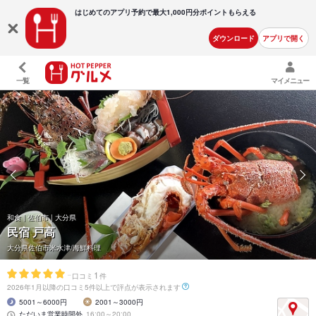
はじめてのアプリ予約で最大
1,000円分ポイントもらえる
ダウンロード
アプリで開く
一覧
マイメニュー
和食 | 佐伯市 | 大分県
民宿 戸高
大分県佐伯市米水津/海鮮料理
-
1
口コミ
件
2026年1月以降の口コミ5件以上で評点が表示されます
5001～6000円
2001～3000円
ただいま営業時間外
16:00～20:00