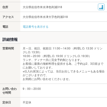
住所
大分県佐伯市米水津色利浦318
アクセス
大分県佐伯市米水津大字色利浦318
電話
電話番号を表示する
詳細情報
営業時間
月～日、祝日、祝前日: 11:00～14:00 （料理L.O. 13:30 ドリン
クL.O. 13:30）
16:00～20:00 （料理L.O. 19:00 ドリンクL.O. 19:30）
ランチ、ディナー共に完全予約制となります。
お客様に最善の海鮮料理を提供する為、ご予約は2、3日前まで
にお願いしております。
※仕入れ状況によっては、当日お出しできるメニューもある場合
がございますので、
お気軽にお問い合わせくださいませ。
お問い合わ
9：00～20:00
せ時間
定休日
不定休